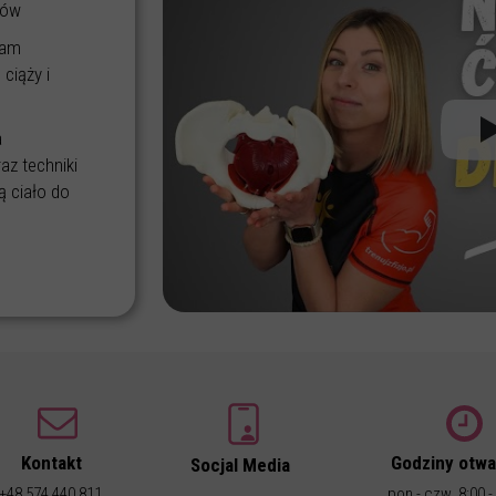
tów
ram
ciąży i
a
az techniki
ą ciało do
Kontakt
Godziny otwa
Socjal Media
+48 574 440 811
pon - czw 8:00 -