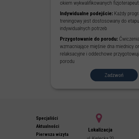
okiem wykwalifikowanych fizjoterapeu
Indywidualne podejście:
Każdy prog
treningowy jest dostosowany do etapu 
indywidualnych potrzeb
Przygotowanie do porodu:
Ćwiczeni
wzmacniające mięśnie dna miednicy or
relaksacyjne i oddechowe przygotowuj
porodu
Zadzwoń
Zadzwoń
Specjaliści
Aktualności
Lokalizacja
Pierwsza wizyta
ul. Kielecka 20