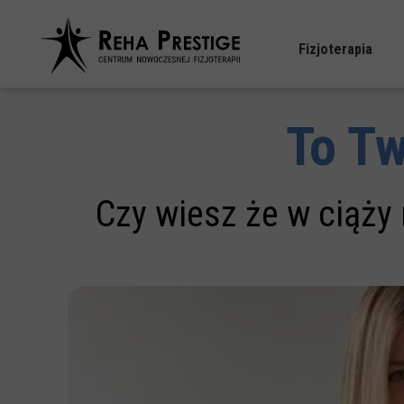
Fizjoterapia
Fizjoter
To Tw
Fizjoterapia 
Terapia SI (integr
Czy wiesz że w ciąż
Fizj
Fizjoterapi
Wk