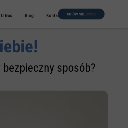
umów się online
O Nas
Blog
Kontakt
Zespół
iebie!
Filozofia
Youtube
w bezpieczny sposób?
Facebook
Instagram