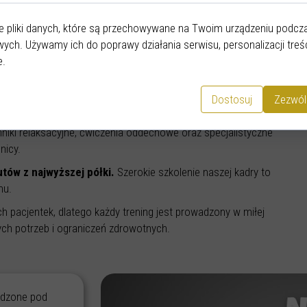
 dla kobiet w ciąży?
 ciąży można trenować w ciąży, to przeczytaj ten artykuł do końca!
e pliki danych, które są przechowywane na Twoim urządzeniu podcza
wych. Używamy ich do poprawy działania serwisu, personalizacji treśc
pecjalistyczny program ćwiczeń dostosowany do potrzeb przyszłych
e.
zycznej, zmniejszenie dolegliwości bólowych, poprawa elastyczności
u. Trening prowadzony jest pod okiem wykwalifikowanych
Dostosuj
Zezwól
two zarówno matce, jak i dziecku. Trening medyczny w ciąży to
amopoczucia, wzmocnienie mięśni oraz zwiększenie elastyczności.
iki relaksacyjne, ćwiczenia oddechowe oraz specjalistyczne
nicy.
utów z najwyższej półki.
Szerokie szkolenie naszej kadry to
zmu.
 pacjentek, dlatego każdy trening jest prowadzony w miłej
ych potrzeb i ograniczeń zdrowotnych.
adzone pod