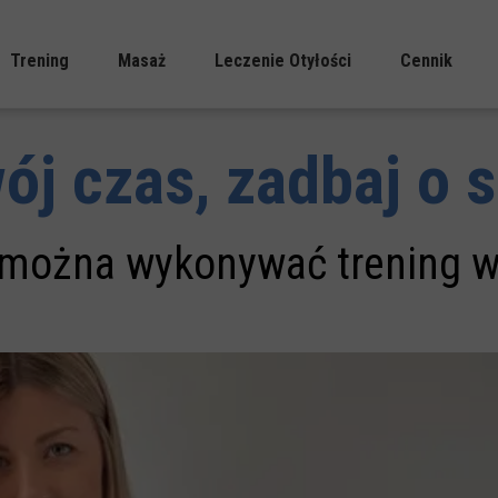
Trening
Masaż
Leczenie Otyłości
Cennik
apia Ortopedyczna
Trening Medyczny
Masaż Leczniczy I Sportowy
ój czas, zadbaj o s
Uroginekologiczna
Trening Dla Kobiet Po Ciąży
Masaż Relaksacyjny
acji Sensorycznej)
Trening Dla Kobiet W Ciąży
Masaż Dla Kobiet W Ciąży
y można wykonywać trening 
oterapia Sportowa
Funkcjonalny Przegląd Ciała
a Stomatologiczna
Korekcja Wad Postawy
ładki Korekcyjne
Analiza Biegu
Joga