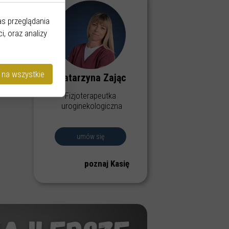
s przeglądania
i, oraz analizy
 na wszystkie
Katarzyna Zając
Fizjoterapeutka
uroginekologiczna
umów się
poznaj Kasię