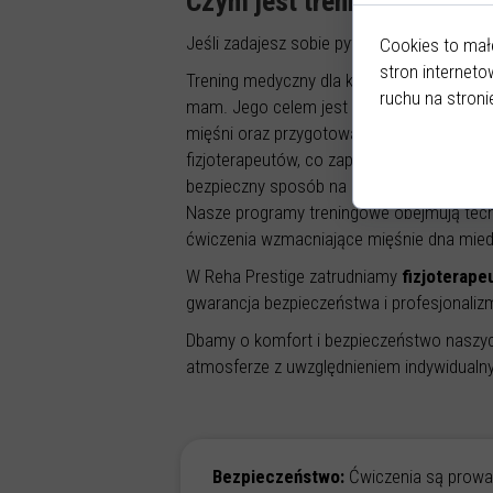
Czym jest trening medyczny
Jeśli zadajesz sobie pytanie czy trening w
Cookies to mał
stron interneto
Trening medyczny dla kobiet w ciąży to s
ruchu na stroni
mam. Jego celem jest poprawa kondycji fi
mięśni oraz przygotowanie ciała do porod
fizjoterapeutów, co zapewnia bezpieczeńs
bezpieczny sposób na poprawę ogólnego s
Nasze programy treningowe obejmują techn
ćwiczenia wzmacniające mięśnie dna mied
W Reha Prestige zatrudniamy
fizjoterape
gwarancja bezpieczeństwa i profesjonali
Dbamy o komfort i bezpieczeństwo naszych
atmosferze z uwzględnieniem indywidualn
Bezpieczeństwo:
Ćwiczenia są prow