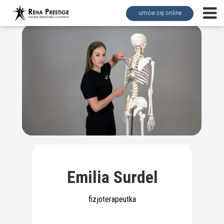
umów się online
Emilia Surdel
fizjoterapeutka